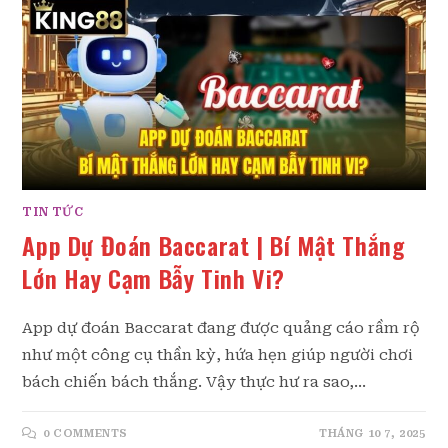
TIN TỨC
App Dự Đoán Baccarat | Bí Mật Thắng
Lớn Hay Cạm Bẫy Tinh Vi?
App dự đoán Baccarat đang được quảng cáo rầm rộ
như một công cụ thần kỳ, hứa hẹn giúp người chơi
bách chiến bách thắng. Vậy thực hư ra sao,…
0 COMMENTS
THÁNG 10 7, 2025