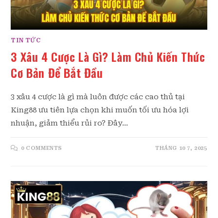
TIN TỨC
3 Xâu 4 Cược Là Gì? Làm Chủ Kiến Thức
Cơ Bản Để Bắt Đầu
3 xâu 4 cược là gì mà luôn được các cao thủ tại
King88 ưu tiên lựa chọn khi muốn tối ưu hóa lợi
nhuận, giảm thiểu rủi ro? Đây…
0 COMMENTS
THÁNG 10 7, 2025