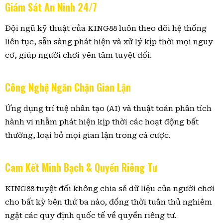
Giám Sát An Ninh 24/7
Đội ngũ kỹ thuật của KING88 luôn theo dõi hệ thống
liên tục, sẵn sàng phát hiện và xử lý kịp thời mọi nguy
cơ, giúp người chơi yên tâm tuyệt đối.
Công Nghệ Ngăn Chặn Gian Lận
Ứng dụng trí tuệ nhân tạo (AI) và thuật toán phân tích
hành vi nhằm phát hiện kịp thời các hoạt động bất
thường, loại bỏ mọi gian lận trong cá cược.
Cam Kết Minh Bạch & Quyền Riêng Tư
KING88 tuyệt đối không chia sẻ dữ liệu của người chơi
cho bất kỳ bên thứ ba nào, đồng thời tuân thủ nghiêm
ngặt các quy định quốc tế về quyền riêng tư.