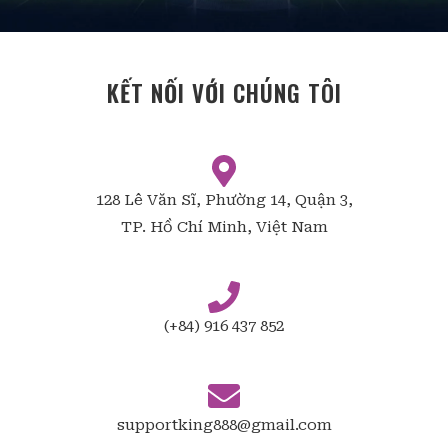
KẾT NỐI VỚI CHÚNG TÔI
128 Lê Văn Sĩ, Phường 14, Quận 3,
TP. Hồ Chí Minh, Việt Nam
(+84) 916 437 852
supportking888@gmail.com