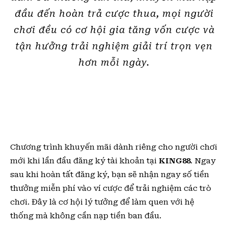
đầu đến hoàn trả cược thua, mọi người
chơi đều có cơ hội gia tăng vốn cược và
tận hưởng trải nghiệm giải trí trọn vẹn
hơn mỗi ngày.
Thưởng Đăng Ký Tân Thủ
Chương trình khuyến mãi dành riêng cho người chơi
mới khi lần đầu đăng ký tài khoản tại
KING88
. Ngay
sau khi hoàn tất đăng ký, bạn sẽ nhận ngay số tiền
thưởng miễn phí vào ví cược để trải nghiệm các trò
chơi. Đây là cơ hội lý tưởng để làm quen với hệ
thống mà không cần nạp tiền ban đầu.