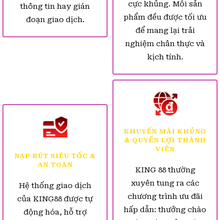
cực khủng. Mỗi sản
thông tin hay gián
phẩm đều được tối ưu
đoạn giao dịch.
để mang lại trải
nghiệm chân thực và
kịch tính.
KHUYẾN MÃI KHỦNG
& QUYỀN LỢI THÀNH
VIÊN
NẠP RÚT SIÊU TỐC &
AN TOÀN
KING 88 thường
xuyên tung ra các
Hệ thống giao dịch
chương trình ưu đãi
của KING88 được tự
hấp dẫn: thưởng chào
động hóa, hỗ trợ