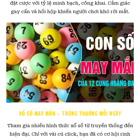
đặt cược với tỷ lệ minh bạch, công khai. Cảm giác
gay cấn và hồi hộp khiến người chơi khó rời mắt.
XỔ SỐ MAY MẮN – TRÚNG THƯỞNG MỖI NGÀY
Tham gia nhiều hình thức xổ số từ truyền thống đến
hiện đại. Chỉ với vài cú click, bạn đã có cơ hội rinh