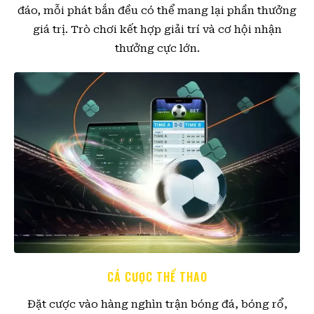
đáo, mỗi phát bắn đều có thể mang lại phần thưởng
giá trị. Trò chơi kết hợp giải trí và cơ hội nhận
thưởng cực lớn.
CÁ CƯỢC THỂ THAO
Đặt cược vào hàng nghìn trận bóng đá, bóng rổ,