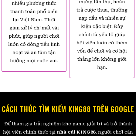
mừng tân thủ, hoàn
nhiều phương thức
trả cược thua, thưởng
thanh toán phổ biến
nạp đầu và nhiều sự
tại Việt Nam. Thời
kiện đặc biệt. Đây
gian xử lý chỉ mất vài
chính là yếu tố giúp
phút, giúp người chơi
hội viên luôn có thêm
luôn có dòng tiền linh
vốn để chơi và cơ hội
hoạt và an tâm tận
thắng lớn không giới
hưởng mọi cuộc vui.
hạn.
CÁCH THỨC TÌM KIẾM KING88 TRÊN GOOGLE
Để tham gia trải nghiệm kho game giải trí và trở thành
hội viên chính thức tại
nhà cái KING88
, người chơi cần