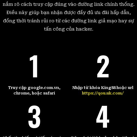
nắm rõ cách truy cập đúng vào đường link chính thống.
Điều này giúp bạn nhận được đầy đủ ưu đãi hấp dẫn,
đồng thời tránh rủi ro từ các đường link giả mạo hay sự
tấn công của hacker.
1
2
Truy cập
google.com.vn
,
Nhập từ khóa King88 hoặc url
chrome, hoặc safari
https://qou.uk.com/
3
4