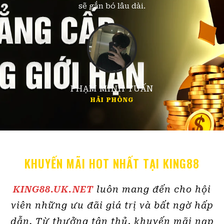
sẽ gắn bó lâu dài.
PHẠM MINH TUẤN
HẢI PHÒNG
KHUYẾN MÃI HOT NHẤT TẠI KING88
KING88.UK.NET
luôn mang đến cho hội
viên những ưu đãi giá trị và bất ngờ hấp
dẫn. Từ thưởng tân thủ, khuyến mãi nạp