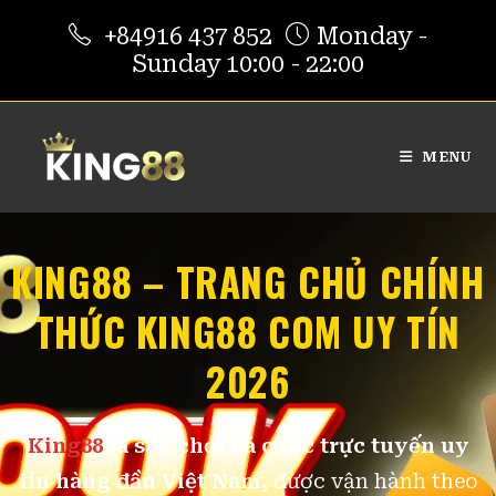
+84916 437 852
Monday -
Sunday 10:00 - 22:00
MENU
KING88 – TRANG CHỦ CHÍNH
THỨC KING88 COM UY TÍN
2026
King88
là sân chơi cá cược trực tuyến uy
tín hàng đầu Việt Nam,
được vận hành theo