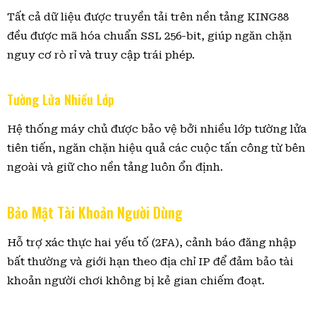
Tất cả dữ liệu được truyền tải trên nền tảng KING88
đều được mã hóa chuẩn SSL 256-bit, giúp ngăn chặn
nguy cơ rò rỉ và truy cập trái phép.
Tường Lửa Nhiều Lớp
Hệ thống máy chủ được bảo vệ bởi nhiều lớp tường lửa
tiên tiến, ngăn chặn hiệu quả các cuộc tấn công từ bên
ngoài và giữ cho nền tảng luôn ổn định.
Bảo Mật Tài Khoản Người Dùng
Hỗ trợ xác thực hai yếu tố (2FA), cảnh báo đăng nhập
bất thường và giới hạn theo địa chỉ IP để đảm bảo tài
khoản người chơi không bị kẻ gian chiếm đoạt.